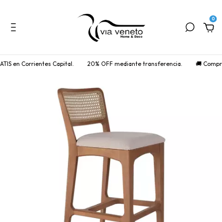
0
n Corrientes Capital.
20% OFF mediante transferencia.
🚚 Comprá onli