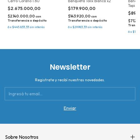
Carro Corano 1.60
Banqueta Tolix Blanca x2
Banque
Tapiza
$2.675.000,00
$179.900,00
$890
$2.140.000,00
$143.920,00
con
con
Transferencia o depósito
Transferencia o depósito
$712.
Transfe
6
x
$445.833,33
sin interés
6
x
$29.983,33
sin interés
6
x
$148.
Newsletter
Registrate y recibí nuestras novedades.
Sobre Nosotros