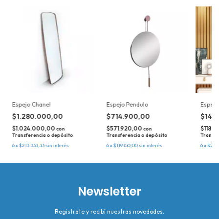
Espejo Chanel
Espejo Pendulo
Espejo
$1.280.000,00
$714.900,00
$147
$1.024.000,00
$571.920,00
$118.
con
con
Transferencia o depósito
Transferencia o depósito
Transfe
6
x
$213.333,33
sin interés
6
x
$119.150,00
sin interés
6
x
$24.
Newsletter
Registrate y recibí nuestras novedades.