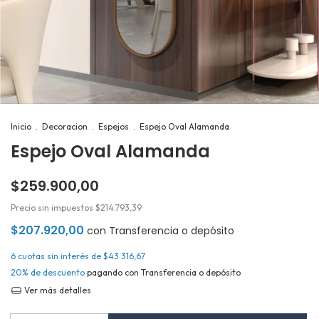
Inicio
.
Decoracion
.
Espejos
.
Espejo Oval Alamanda
Espejo Oval Alamanda
$259.900,00
Precio sin impuestos
$214.793,39
$207.920,00
con
Transferencia o depósito
6
cuotas sin interés de
$43.316,67
20% de descuento
pagando con Transferencia o depósito
Ver más detalles