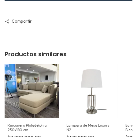
Compartir
Productos similares
Rinconero Philadelphia
Lampara de Mesa Luxury
Banque
230x180 cm
N2
Blanca